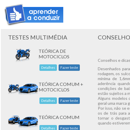
TESTES MULTIMÉDIA
CONSELHO
TEÓRICA DE
MOTOCICLOS
Conselhos e dicas
Detalhes
Fazer teste
Desenhados para
rodagem, os sulc
mínima de 1,6mm
aderência quan
TEÓRICA COMUM +
condições de bai
MOTOCICLOS
estão sujeitos a 
Alguns modelos 
Detalhes
Fazer teste
geral uma marca g
Por isso, não se 
os de trás para a
TEÓRICA COMUM
tornar o desgast
quando estiverem
Detalhes
Fazer teste